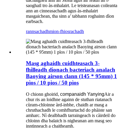
dachaigheil ann an Sìona agus air feadh an t-
saoghail tro às-mhalairt. Le teisteanasan coileanta
ann an cinneasachadh agus às-mhalairt
masgaichean, tha sinn a’ tabhann roghainn dìon
earbsach.
rannsachadh
mion-fhiosrachadh
Masg aghaidh cuidhteasach 3-
fhilleadh dìonach bacteriach analach
Baoying airson clann (145 * 95mm) 1
pìos / 10 pìos / 50 pìos
O chionn ghoirid
, companaidh Yanying
Air a
chur ris an loidhne againn de stuthan riatanach
cùram-chloinne àrd-inbhe, chaidh ar masg a
chruthachadh le comhfhurtachd do phàiste san
amharc. Nì dealbhadh tarraingeach is càirdeil do
chloinn dha balaich is nigheanan am masg seo
inntinneach a chaitheamh.