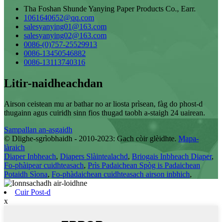
Tha Foshan Shunde Yanying Paper Products Co., Earr.
1061640652@qq.com
salesyanying01@163.com
salesyanying02@163.com
0086-(0)757-25529913
0086-13450546882
0086-13113740316
Litir-naidheachdan
Airson ceistean mu ar bathar no ar liosta prìsean, fàg do phost-d
thugainn agus cuiridh sinn fios thugad taobh a-staigh 24 uairean.
Sampallan an-asgaidh
© Dlighe-sgrìobhaidh - 2010-2023: Gach còir glèidhte.
Mapa-
làraich
Diaper Inbheach
,
Diapers Slàintealachd
,
Briogais Inbheach Diaper
,
Fo-phàipear cuidhteasach
,
Prìs Padaichean Spòg is Padaichean
Potaidh Sìona
,
Fo-phàdaichean cuidhteasach airson inbhich
,
Cuir Post-d
x