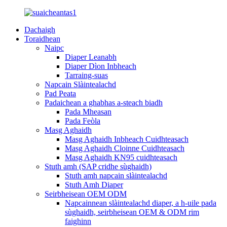
Dachaigh
Toraidhean
Naipc
Diaper Leanabh
Diaper Dìon Inbheach
Tarraing-suas
Napcain Slàintealachd
Pad Peata
Padaichean a ghabhas a-steach biadh
Pada Mheasan
Pada Feòla
Masg Aghaidh
Masg Aghaidh Inbheach Cuidhteasach
Masg Aghaidh Cloinne Cuidhteasach
Masg Aghaidh KN95 cuidhteasach
Stuth amh (SAP cridhe sùghaidh)
Stuth amh napcain slàintealachd
Stuth Amh Diaper
Seirbheisean OEM ODM
Napcainnean slàintealachd diaper, a h-uile pada
sùghaidh, seirbheisean OEM & ODM rim
faighinn