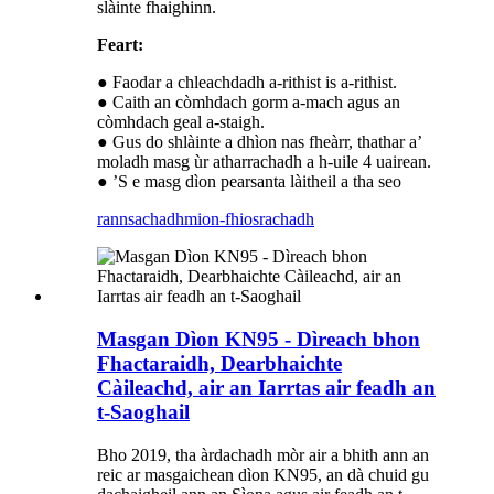
slàinte fhaighinn.
Feart:
● Faodar a chleachdadh a-rithist is a-rithist.
● Caith an còmhdach gorm a-mach agus an
còmhdach geal a-staigh.
● Gus do shlàinte a dhìon nas fheàrr, thathar a’
moladh masg ùr atharrachadh a h-uile 4 uairean.
● ’S e masg dìon pearsanta làitheil a tha seo
rannsachadh
mion-fhiosrachadh
Masgan Dìon KN95 - Dìreach bhon
Fhactaraidh, Dearbhaichte
Càileachd, air an Iarrtas air feadh an
t-Saoghail
Bho 2019, tha àrdachadh mòr air a bhith ann an
reic ar masgaichean dìon KN95, an dà chuid gu