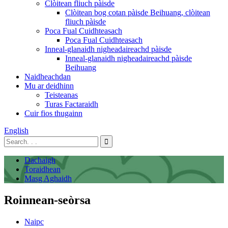
Clòitean fliuch pàisde
Clòitean bog cotan pàisde Beihuang, clòitean
fliuch pàisde
Poca Fual Cuidhteasach
Poca Fual Cuidhteasach
Inneal-glanaidh nigheadaireachd pàisde
Inneal-glanaidh nigheadaireachd pàisde
Beihuang
Naidheachdan
Mu ar deidhinn
Teisteanas
Turas Factaraidh
Cuir fios thugainn
English
Dachaigh
Toraidhean
Masg Aghaidh
Roinnean-seòrsa
Naipc