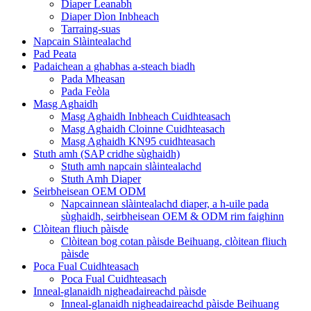
Diaper Leanabh
Diaper Dìon Inbheach
Tarraing-suas
Napcain Slàintealachd
Pad Peata
Padaichean a ghabhas a-steach biadh
Pada Mheasan
Pada Feòla
Masg Aghaidh
Masg Aghaidh Inbheach Cuidhteasach
Masg Aghaidh Cloinne Cuidhteasach
Masg Aghaidh KN95 cuidhteasach
Stuth amh (SAP cridhe sùghaidh)
Stuth amh napcain slàintealachd
Stuth Amh Diaper
Seirbheisean OEM ODM
Napcainnean slàintealachd diaper, a h-uile pada
sùghaidh, seirbheisean OEM & ODM rim faighinn
Clòitean fliuch pàisde
Clòitean bog cotan pàisde Beihuang, clòitean fliuch
pàisde
Poca Fual Cuidhteasach
Poca Fual Cuidhteasach
Inneal-glanaidh nigheadaireachd pàisde
Inneal-glanaidh nigheadaireachd pàisde Beihuang