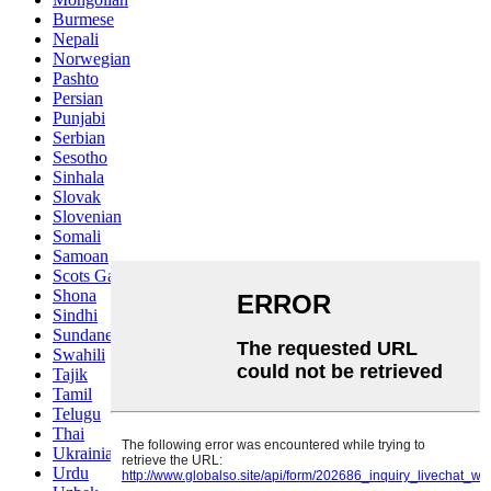
Burmese
Nepali
Norwegian
Pashto
Persian
Punjabi
Serbian
Sesotho
Sinhala
Slovak
Slovenian
Somali
Samoan
Scots Gaelic
Shona
Sindhi
Sundanese
Swahili
Tajik
Tamil
Telugu
Thai
Ukrainian
Urdu