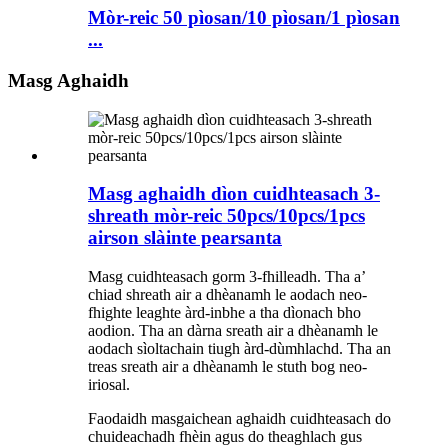
Mòr-reic 50 pìosan/10 pìosan/1 pìosan
...
Masg Aghaidh
Masg aghaidh dìon cuidhteasach 3-
shreath mòr-reic 50pcs/10pcs/1pcs
airson slàinte pearsanta
Masg cuidhteasach gorm 3-fhilleadh. Tha a’
chiad shreath air a dhèanamh le aodach neo-
fhighte leaghte àrd-inbhe a tha dìonach bho
aodion. Tha an dàrna sreath air a dhèanamh le
aodach sìoltachain tiugh àrd-dùmhlachd. Tha an
treas sreath air a dhèanamh le stuth bog neo-
iriosal.
Faodaidh masgaichean aghaidh cuidhteasach do
chuideachadh fhèin agus do theaghlach gus