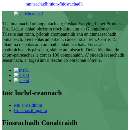
rannsachadh
mion-fhiosrachadh
Tha buannachdan iongantach aig Foshan Yanying Paper Products
Co., Ltd., a’ chiad phrìomh riochdaire ann an Guangdong:
Tùsaire san roinn, prìomh chompanaidh ann an cinneasachadh
bunaiteach. Teicneòlas adhartach, càileachd air leth. Còrr is 15
bliadhna de eòlas ann am bathar slàinteachais. Fòcas air
màthraichean is pàisdean, slàinte an toiseach. Deich bliadhna de
chom-pàirteachas le còrr is 100 companaidh. A’ sireadh leasachadh
seasmhach, a’ togail àm ri teachd co-obrachail còmhla.
taic luchd-ceannach
Mu ar deidhinn
Cuir fios thugainn
Fiosrachadh Conaltraidh