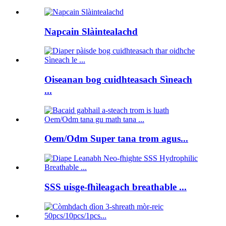
Napcain Slàintealachd
Oiseanan bog cuidhteasach Sìneach
...
Oem/Odm Super tana trom agus...
SSS uisge-fhìleagach breathable ...