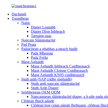
Dachaigh
Toraidhean
Naipc
Diaper Leanabh
Diaper Dìon Inbheach
Tarraing-suas
Napcain Slàintealachd
Pad Peata
Padaichean a ghabhas a-steach biadh
Pada Mheasan
Pada Feòla
Masg Aghaidh
Masg Aghaidh Inbheach Cuidhteasach
Masg Aghaidh Cloinne Cuidhteasach
Masg Aghaidh KN95 cuidhteasach
Stuth amh (SAP cridhe sùghaidh)
Stuth amh napcain slàintealachd
Stuth Amh Diaper
Seirbheisean OEM ODM
Napcainnean slàintealachd diaper, a h-uile pada
Clòitean fliuch pàisde
Clòitean bog cotan pàisde Beihuang, clòitean fliuc