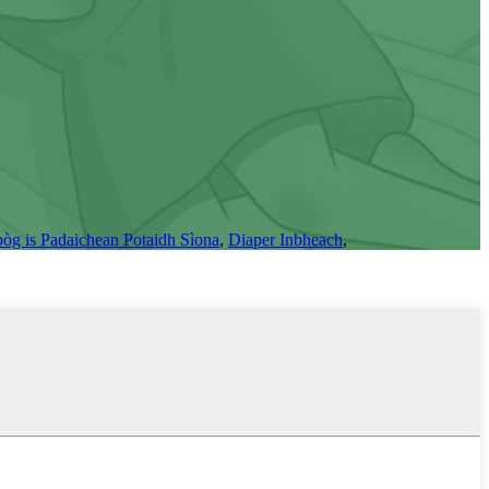
pòg is Padaichean Potaidh Sìona
,
Diaper Inbheach
,