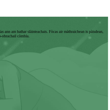
as ann am bathar slàinteachais. Fòcas air màthraichean is pàisdean,
o-obrachail còmhla.