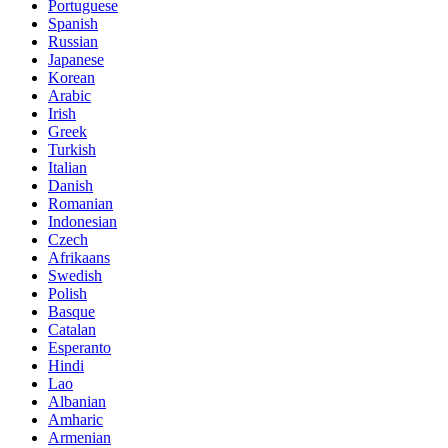
Portuguese
Spanish
Russian
Japanese
Korean
Arabic
Irish
Greek
Turkish
Italian
Danish
Romanian
Indonesian
Czech
Afrikaans
Swedish
Polish
Basque
Catalan
Esperanto
Hindi
Lao
Albanian
Amharic
Armenian