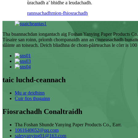
ùrachadh a’ bhidhe a leudachadh.
rannsachadh
mion-fhiosrachadh
Tha buannachdan iongantach aig Foshan Yanying Paper Products Co.,
Tùsaire san roinn, prìomh chompanaidh ann an cinneasachadh bunaiteach
slàinte an toiseach. Deich bliadhna de chom-pàirteachas le còrr is 10
taic luchd-ceannach
Mu ar deidhinn
Cuir fios thugainn
Fiosrachadh Conaltraidh
Tha Foshan Shunde Yanying Paper Products Co., Earr.
1061640652@qq.com
salesyanying01@163.com