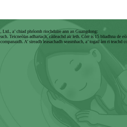
 Ltd., a’ chiad phrìomh riochdaire ann an Guangdong:
. Teicneòlas adhartach, càileachd air leth. Còrr is 15 bliadhna de eòl
0 companaidh. A’ sireadh leasachadh seasmhach, a’ togail àm ri teachd c