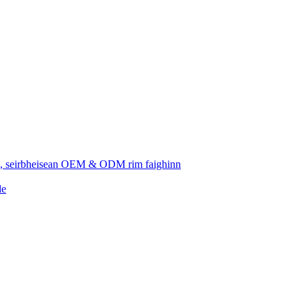
idh, seirbheisean OEM & ODM rim faighinn
de