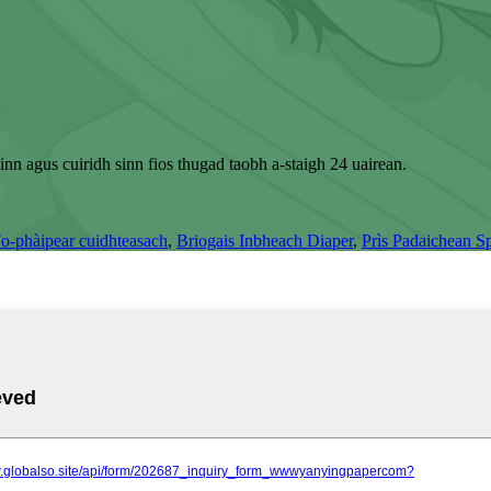
inn agus cuiridh sinn fios thugad taobh a-staigh 24 uairean.
o-phàipear cuidhteasach
,
Briogais Inbheach Diaper
,
Prìs Padaichean S