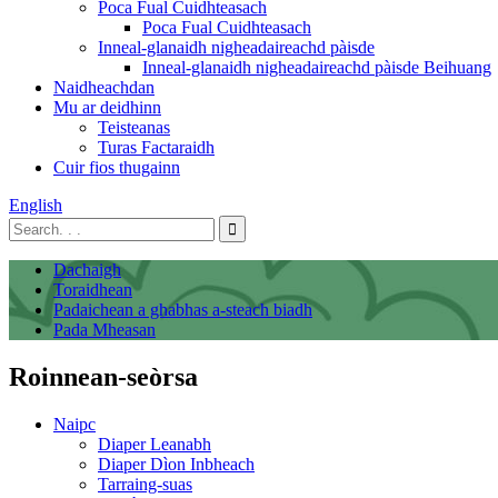
Poca Fual Cuidhteasach
Poca Fual Cuidhteasach
Inneal-glanaidh nigheadaireachd pàisde
Inneal-glanaidh nigheadaireachd pàisde Beihuang
Naidheachdan
Mu ar deidhinn
Teisteanas
Turas Factaraidh
Cuir fios thugainn
English
Dachaigh
Toraidhean
Padaichean a ghabhas a-steach biadh
Pada Mheasan
Roinnean-seòrsa
Naipc
Diaper Leanabh
Diaper Dìon Inbheach
Tarraing-suas