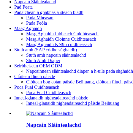
Napcain Slàintealachd
Pad Peata
Padaichean a ghabhas a-steach biadh
Pada Mheasan
Pada Feòla
Masg Aghaidh
Masg Aghaidh Inbheach Cuidhteasach
Masg Aghaidh Cloinne Cuidhteasach
Masg Aghaidh KN95 cuidhteasach
Stuth amh (SAP cridhe sùghaidh)
Stuth amh napcain slàintealachd
Stuth Amh Diaper
Seirbheisean OEM ODM
Napcainnean slàintealachd diaper, a h-uile pada sùgha
Clòitean fliuch pàisde
Clòitean bog cotan pàisde Beihuang, clòitean fliuch pàis
Poca Fual Cuidhteasach
Poca Fual Cuidhteasach
Inneal-glanaidh nigheadaireachd pàisde
Inneal-glanaidh nigheadaireachd pàisde Beihuang
Napcain Slàintealachd