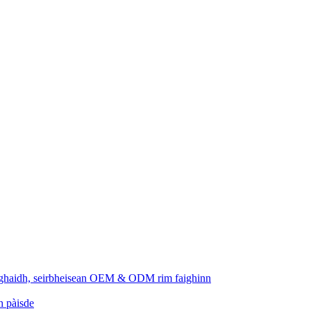
 sùghaidh, seirbheisean OEM & ODM rim faighinn
h pàisde