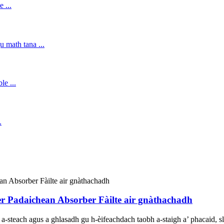
 Padaichean Absorber Fàilte air gnàthachadh
steach agus a ghlasadh gu h-èifeachdach taobh a-staigh a’ phacaid, slà