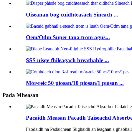
Oiseanan bog cuidhteasach Sìneach ...
Oem/Odm Super tana trom agus...
SSS uisge-fhìleagach breathable ...
Mòr-reic 50 pìosan/10 pìosan/1 pìosan ...
Pada Mheasan
Pacaidh Measan Pacadh Taiseachd Absorber
Faodaidh na Padaichean Sùghaidh an leaghan a ghabhail a-