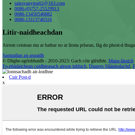
salesyanying02@163.com
0086-(0)757-25529913
0086-13450546882
0086-13113740316
Litir-naidheachdan
Airson ceistean mu ar bathar no ar liosta prìsean, fàg do phost-d thuga
Sampallan an-asgaidh
© Dlighe-sgrìobhaidh - 2010-2023: Gach còir glèidhte.
Mapa-làraich
Fo-phàdaichean cuidhteasach airson inbhich
,
Diapers Slàintealachd
,
F
Cuir Post-d
x